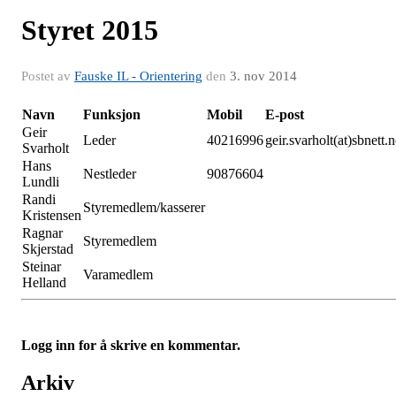
Styret 2015
Postet av
Fauske IL - Orientering
den
3. nov 2014
Navn
Funksjon
Mobil
E-post
Geir
Leder
40216996
geir.svarholt(at)sbnett.
Svarholt
Hans
Nestleder
90876604
Lundli
Randi
Styremedlem/kasserer
Kristensen
Ragnar
Styremedlem
Skjerstad
Steinar
Varamedlem
Helland
Logg inn for å skrive en kommentar.
Arkiv