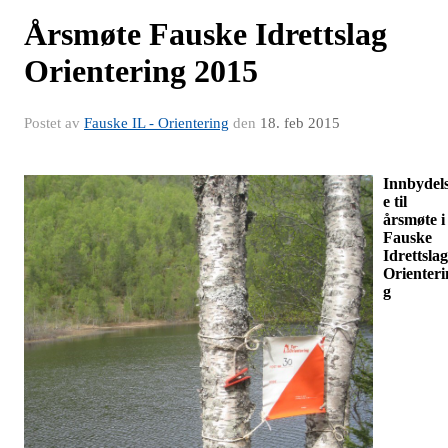
Årsmøte Fauske Idrettslag
Orientering 2015
Postet av
Fauske IL - Orientering
den
18. feb 2015
Innbydel
e til
årsmøte i
Fauske
Idrettslag
Orienteri
g